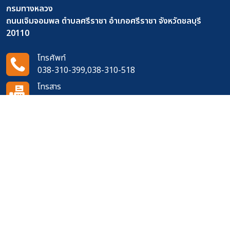
กรมทางหลวง
ถนนเจิมจอมพล ตำบลศรีราชา อำเภอศรีราชา จังหวัดชลบุรี
20110
โทรศัพท์
038-310-399,038-310-518
โทรสาร
038-311-273
อีเมล
14doh420@gmail.com
ติดตามเราได้ที่
จำนวนผู้เข้าชมเว็บไซต์
666