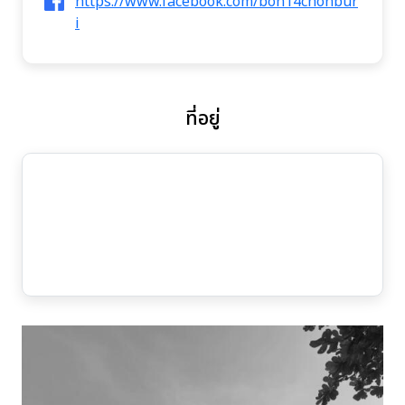
https://www.facebook.com/boh14chonbur
i
ที่อยู่