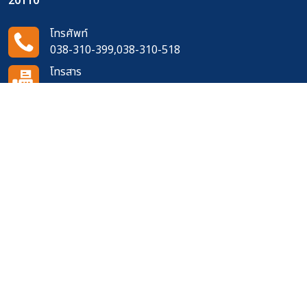
20110
โทรศัพท์
038-310-399,038-310-518
โทรสาร
038-311-273
อีเมล
14doh420@gmail.com
ติดตามเราได้ที่
จำนวนผู้เข้าชมเว็บไซต์
661